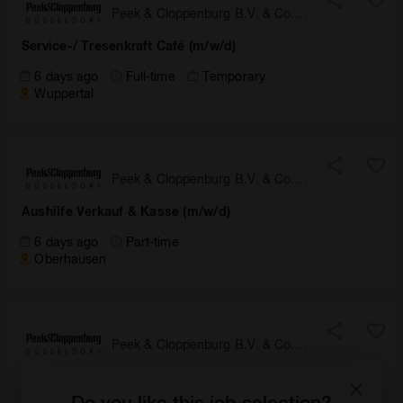
Peek & Cloppenburg B.V. & Co.
KG, Düsseldorf
Service-/ Tresenkraft Café (m/w/d)
6 days ago
Full-time
Temporary
Wuppertal
Peek & Cloppenburg B.V. & Co.
KG, Düsseldorf
Aushilfe Verkauf & Kasse (m/w/d)
6 days ago
Part-time
Oberhausen
Peek & Cloppenburg B.V. & Co.
KG, Düsseldorf
Mitarbeiter Technischer Dienst / Facility Management
(m/w/d)
Do you like this job selection?