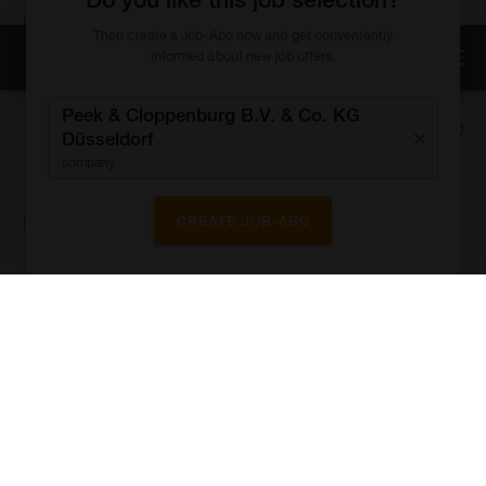
6 days ago
Full-time
Then create a Job-Abo now and get conveniently
Berlin
informed about new job offers.
SHOW MAP
Peek & Cloppenburg B.V. & Co. KG
Düsseldorf
Peek & Cloppenburg B.V. & Co.
company
KG, Düsseldorf
Aushilfe Instore Logistik (m/w/d)
CREATE JOB-ABO
8 days ago
Part-time
Temporary
Hessen
Peek & Cloppenburg B.V. & Co. KG, Düsseldorf
Mitarbeiter Verkauf & Kasse (m/w/d)
8 days ago
Part-time
Temporary
Essen