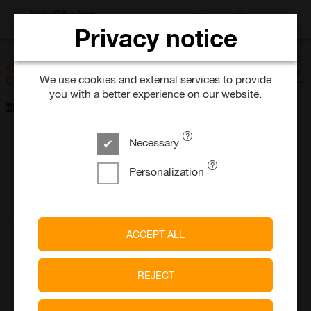
SEARCH FOR 
Privacy notice
SORT BY
42 Jobs at Peek & Cloppenburg* B.V. &
date
We use cookies and external services to provide
Co. KG Düsseldorf
you with a better experience on our website.
Peek & Cloppenburg B.V. & Co.
Necessary
KG, Düsseldorf
Mitarbeiter Instore Logistik (m/w/d)
Personalization
today
Full-time
Temporary
Falkensee
ACCEPT ALL
Peek & Cloppenburg B.V. & Co.
KG, Düsseldorf
REJECT
Aushilfe Instore Logistik (m/w/d)
a day ago
Part-time