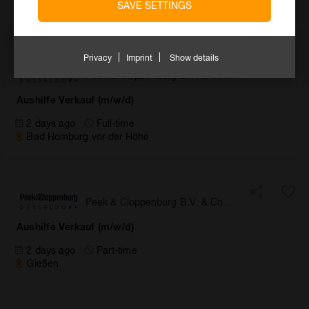
SAVE SETTINGS
Essen
Privacy
Imprint
Show details
Peek & Cloppenburg B.V. & Co.
KG, Düsseldorf
Aushilfe Verkauf (m/w/d)
2 days ago
Full-time
Bad Homburg vor der Höhe
Peek & Cloppenburg B.V. & Co.
KG, Düsseldorf
Aushilfe Verkauf (m/w/d)
2 days ago
Part-time
Gießen