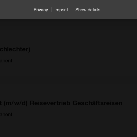
orary
Privacy
Imprint
Show details
chlechter)
anent
t (m/w/d) Reisevertrieb Geschäftsreisen
anent