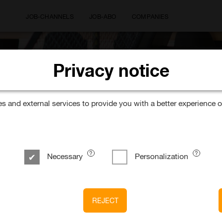
JOB-CHANNELS
JOB-ABO
COMPANIES
Privacy notice
Where would you like to wor
 and external services to provide you with a better experience o
Necessary
Personalization
 area Gastronomy / Tourism
REJECT
 am Bahnhof