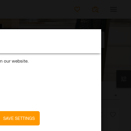
SEARCH FOR JO
Distance
k?
50km
n our website.
SORT BY
date
SAVE SETTINGS