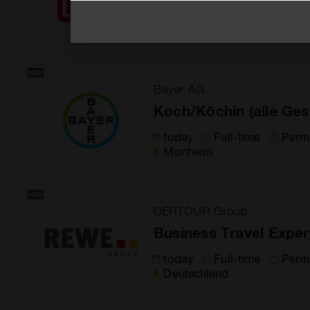
today
Full-time
Temp
Trier
Bayer AG
Koch/Köchin (alle Ges
today
Full-time
Perm
Monheim
DERTOUR Group
Business Travel Exper
today
Full-time
Perm
Deutschland