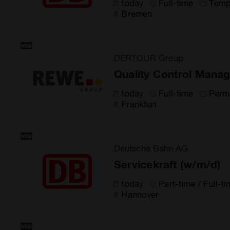
today
Full-time
Temp
Bremen
DERTOUR Group
Quality Control Manag
today
Full-time
Perm
Frankfurt
Deutsche Bahn AG
Servicekraft (w/m/d)
today
Part-time / Full-t
Hannover