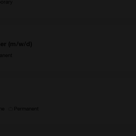
orary
er (m/w/d)
anent
ime
Permanent