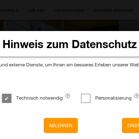
CHANNELS
JOB-ABO
UNTERNEHMEN
KARRIERE-RATGEBER
Hinweis zum Datenschutz
Wo magst Du arbeiten?
nd externe Dienste, um Ihnen ein besseres Erleben unserer Web
Technisch notwendig
Personalisierung
ABLEHNEN
EINS
r – IT Material, Data & Tracking (m/w/diver