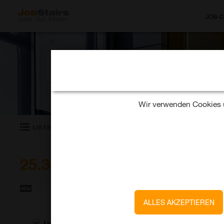
JOB-
Welchen Job suchst Du?
Wir verwenden Cookies u
KARTE
LISTE
ANZEIGEN
25.302 Jobs
Lufthansa Technik AG
ALLES AKZEPTIEREN
Senior Product Manage