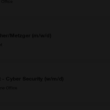
Office
cher/Metzger (m/w/d)
et
t - Cyber Security (w/m/d)
me Office