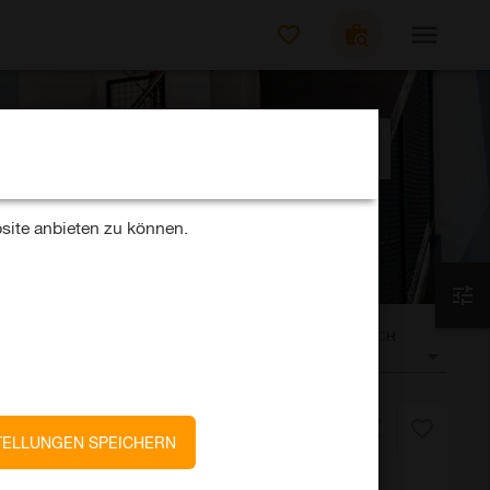
JOBS SUCHEN
Umkreis
50km
site anbieten zu können.
SORTIEREN NACH
Datum
TELLUNGEN SPEICHERN
s)