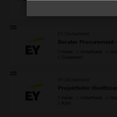
heute
Teilzeit / Vollzeit
Hamburg
EY Deutschland
Berater Procurement -
heute
Unbefristet
Ho
Düsseldorf
EY Deutschland
Projektleiter Healthca
heute
Unbefristet
Ho
Köln