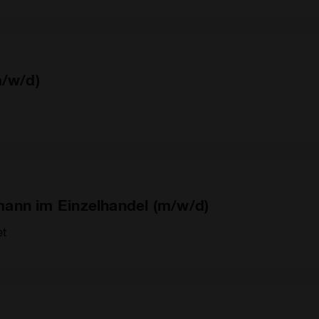
m/w/d)
ann im Einzelhandel (m/w/d)
et