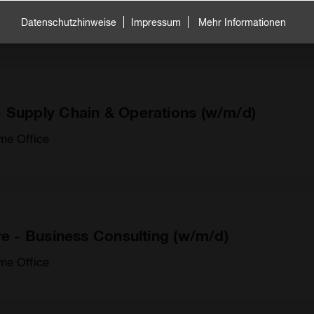
Unbefristet
Home Office
Datenschutzhinweise
Impressum
Mehr Informationen
 Supply Chain & Operations (w/m/d)
me Office
re - Business Consulting (w/m/d)
me Office