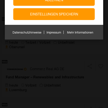
Praha
EINSTELLUNGEN SPEICHERN
Commerzbank AG DE
Datenschutzhinweise
Impressum
Mehr Informationen
Privatkundenberater*in
heute
Teilzeit / Vollzeit
Unbefristet
Oberursel
Commerz Real AG DE
Fund Manager – Renewables and Infrastructure
heute
Vollzeit
Unbefristet
Luxemburg