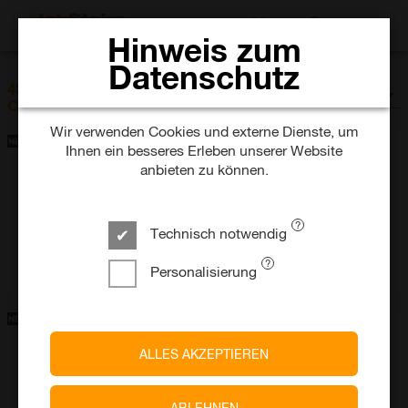
JOBS SUCHEN
Hinweis zum
Datenschutz
SORTIEREN NACH
439 Jobs im Unternehmen
Datum
Commerzbank AG
Wir verwenden Cookies und externe Dienste, um
Ihnen ein besseres Erleben unserer Website
anbieten zu können.
Commerzbank AG DE
Praktikant*in im Bereich Capital Markets Advisory (M&A /
ECM)
Technisch notwendig
heute
Vollzeit
Befristet
Frankfurt am Main
Personalisierung
Commerzbank CZ
ALLES AKZEPTIEREN
SAP ABAP Developer
heute
Vollzeit
Home Office
ABLEHNEN