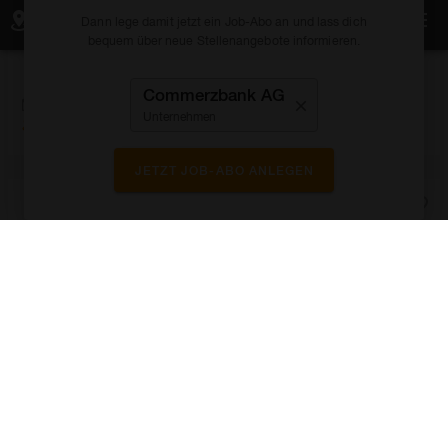
KARTE ANZEIGEN
Dann lege damit jetzt ein Job-Abo an und lass dich
Commerz Real AG DE
bequem über neue Stellenangebote informieren.
(Senior) Legal Counsel
Commerzbank AG
vor 4 Tagen
Vollzeit
Unbefristet
Home Office
Unternehmen
Düsseldorf
JETZT JOB-ABO ANLEGEN
Commerzbank CZ
SAP Business Expert – SAP Project Systems
vor 4 Tagen
Vollzeit
Home Office
Praha
Commerz Real AG DE
(Senior) Legal Counsel - Finance