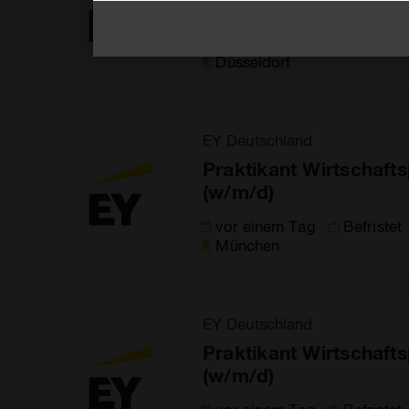
(w/m/d)
vor einem Tag
Befristet
Düsseldorf
EY Deutschland
Praktikant Wirtschaft
(w/m/d)
vor einem Tag
Befristet
München
EY Deutschland
Praktikant Wirtschaft
(w/m/d)