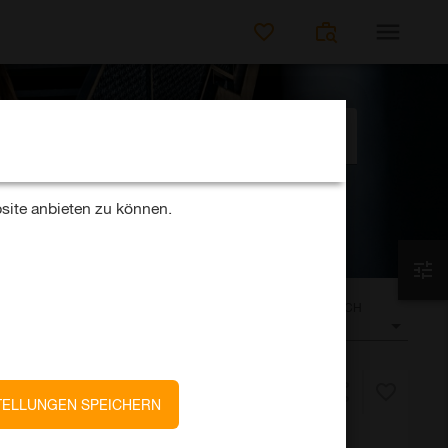
JOBS SUCHEN
Umkreis
50km
site anbieten zu können.
SORTIEREN NACH
Datum
TELLUNGEN SPEICHERN
nt (Financial Services)