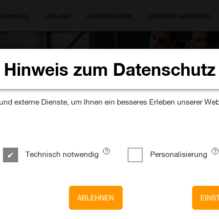
CHANNELS
JOB-ABO
UNTERNEHMEN
KARRIERE-RATGEBER
Hinweis zum Datenschutz
Wo magst Du arbeiten?
nd externe Dienste, um Ihnen ein besseres Erleben unserer Web
Technisch notwendig
Personalisierung
n EY Deutschland
ABLEHNEN
EINS
sprüfung im Bereich Wealth & Asset Manageme