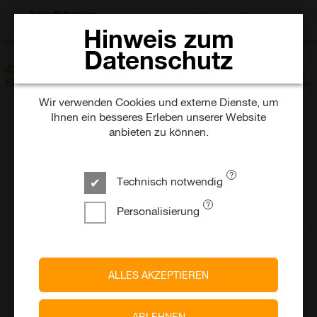
JOBS SUCHEN
Hinweis zum
Datenschutz
SORTIEREN NACH
43 Jobs im Unternehmen Phoenix
Datum
Contact-Gruppe
Wir verwenden Cookies und externe Dienste, um
Ihnen ein besseres Erleben unserer Website
anbieten zu können.
PHOENIX CONTACT GmbH & Co.
KG
Werkstudent Data Science & AI m/w/d
Technisch notwendig
vor 2 Tagen
Teilzeit
Befristet
Home Office
Blomberg
Personalisierung
PROTIQ GmbH - A Phoenix
ALLES AKZEPTIEREN
Contact Company
Mitarbeiter technischer Vertrieb Additive Fertigung
m/w/d
ABLEHNEN