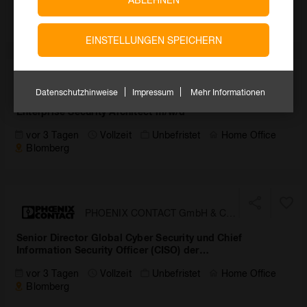
vor 2 Tagen
Vollzeit
Unbefristet
Home Office
Blomberg
EINSTELLUNGEN SPEICHERN
PHOENIX CONTACT GmbH & Co.
Datenschutzhinweise
Impressum
Mehr Informationen
KG
Enterprise Security Architect m/w/d
vor 3 Tagen
Vollzeit
Unbefristet
Home Office
Blomberg
PHOENIX CONTACT GmbH & Co.
KG
Senior Director Global Cyber Security und Chief
Information Security Officer (CISO) der
Unternehmensgruppe m/w/d
vor 3 Tagen
Vollzeit
Unbefristet
Home Office
Blomberg