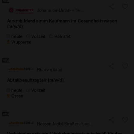
Johanniter-Unfall-Hilfe
Landesverband Nordrhein-
Auszubildende zum Kaufmann im Gesundheitswesen
Westfalen
(m/w/d)
heute
Vollzeit
Befristet
Wuppertal
Ruhrverband
Abfallbeauftragte/r (m/w/d)
heute
Vollzeit
Essen
Hessen Mobil Straßen- und
Verkehrsmanagement
Verkehrsingenieurin / Verkehrsingenieur (w/m/d) für das