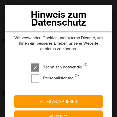
JOBS SUCHEN
Hinweis zum
Datenschutz
SORTIEREN NACH
256 Jobs im Bereich Administration /
Datum
Verwaltung
Wir verwenden Cookies und externe Dienste, um
Ihnen ein besseres Erleben unserer Website
anbieten zu können.
Bayer AG
Werkstudent*in als Fachreferent*in im Baylab Monheim
(alle Geschlechter)
Technisch notwendig
heute
Vollzeit
Befristet
Monheim
Personalisierung
ALLES AKZEPTIEREN
SAP
Working Student (f/m/d) - AI Engineering for Business
Applications
ABLEHNEN