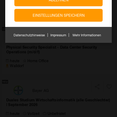
heute
Befristet
Home Office
Garching bei München (Munich)
EINSTELLUNGEN SPEICHERN
Datenschutzhinweise
Impressum
Mehr Informationen
SAP
Physical Security Specialist - Data Center Security
Operations (m/d/f)
heute
Home Office
Walldorf
Bayer AG
Duales Studium Wirtschaftsinformatik (alle Geschlechter)
| September 2026
heute
Vollzeit
Unbefristet