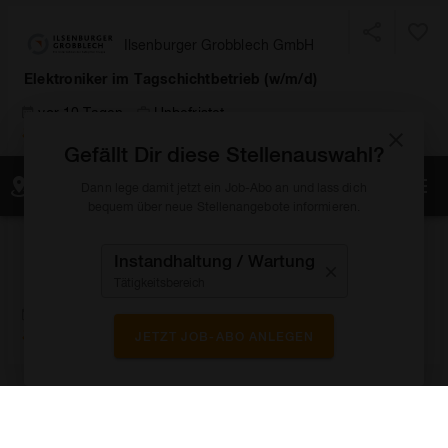
Ilsenburger Grobblech GmbH
Elektroniker im Tagschichtbetrieb (w/m/d)
vor 10 Tagen
Unbefristet
Ilsenburg
Gefällt Dir diese Stellenauswahl?
KARTE ANZEIGEN
Dann lege damit jetzt ein Job-Abo an und lass dich
bequem über neue Stellenangebote informieren.
MAN Truck & Bus
Instandhaltung / Wartung
Kfz-Mechatroniker Bus Spezialist (m/w/d) am Standort
Quickborn
Tätigkeitsbereich
vor 11 Tagen
Quickborn
JETZT JOB-ABO ANLEGEN
DEUMU Deutsche Erz- und Metall-Union GmbH