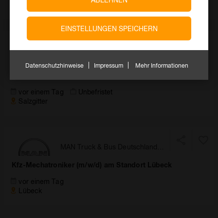
Oldenburg
EINSTELLUNGEN SPEICHERN
Verkehrsbetriebe Peine-Salzgitter
GmbH
Datenschutzhinweise
Impressum
Mehr Informationen
Industriemechaniker:in / Schlosser:in für die
Schienenfahrzeuginstandhaltung an Güterwagen (w/m/d)
vor einem Tag
Unbefristet
Salzgitter
MAN Truck & Bus Deutschland
GmbH
Kfz-Mechatroniker (m/w/d) am Standort Lübeck
vor einem Tag
Lübeck