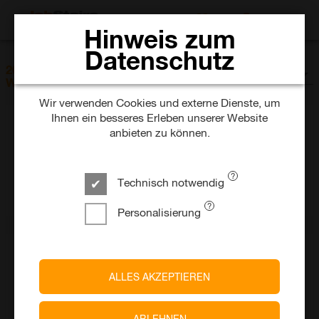
JOBS SUCHEN
Hinweis zum
Datenschutz
SORTIEREN NACH
26 Jobs im Bereich Instandhaltung /
Datum
Wartung
Wir verwenden Cookies und externe Dienste, um
Ihnen ein besseres Erleben unserer Website
anbieten zu können.
Glückauf Immobilien GmbH
Servicetechniker (w/m/d) - Infrastruktur
vor einem Tag
Unbefristet
Technisch notwendig
Salzgitter
Personalisierung
MAN Truck & Bus Deutschland
ALLES AKZEPTIEREN
GmbH
Kfz-Mechatroniker (m/w/d) am Standort Oldenburg
vor einem Tag
ABLEHNEN