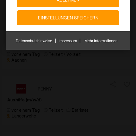
Geilenkirchen
EINSTELLUNGEN SPEICHERN
REWE
Datenschutzhinweise
Impressum
Mehr Informationen
Verkäufer Molkereiprodukte (m/w/d)
vor einem Tag
Teilzeit / Vollzeit
Aachen
PENNY
Aushilfe (m/w/d)
vor einem Tag
Teilzeit
Befristet
Langerwehe