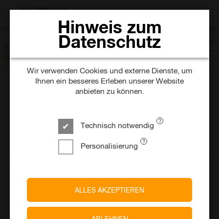
JOBS SUCHEN
Hinweis zum
Datenschutz
SORTIEREN NACH
124 Jobs in Städteregion Aachen im
Datum
Umkreis von 25km
Wir verwenden Cookies und externe Dienste, um
Ihnen ein besseres Erleben unserer Website
anbieten zu können.
PENNY
Ausbildung Verkäufer (m/w/d)
Technisch notwendig
vor einem Tag
Vollzeit
Befristet
Würselen - Broichweiden
Personalisierung
REWE
ALLES AKZEPTIEREN
Ausbildung zum Fleischer (m/w/d) - 2027
vor einem Tag
Vollzeit
Befristet
ABLEHNEN