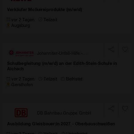
Verkäufer Molkereiprodukte (m/w/d)
vor 2 Tagen
Teilzeit
Augsburg
Johanniter-Unfall-Hilfe -
Landesverband Bayern
Schulbegleitung (m/w/d) an der Edith-Stein-Schule in
Aichach
vor 2 Tagen
Teilzeit
Befristet
Gersthofen
DB Bahnbau Gruppe GmbH
Ausbildung Gleisbauer:in 2027 - Oberbauschweißen
vor 2 Tagen
Vollzeit
Unbefristet