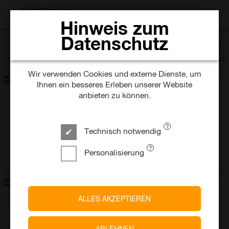
JOBS SUCHEN
Hinweis zum
Datenschutz
SORTIEREN NACH
211 Jobs in Landkreis Augsburg im
Datum
Umkreis von 25km
Wir verwenden Cookies und externe Dienste, um
Ihnen ein besseres Erleben unserer Website
anbieten zu können.
DB InfraGO AG
Projektingenieur:in für komplexe
Instandhaltungsmaßnahmen
Technisch notwendig
heute
Teilzeit / Vollzeit
Unbefristet
Augsburg
Personalisierung
ALLES AKZEPTIEREN
Johanniter-Unfall-Hilfe -
Landesverband Bayern
Pflegehilfskraft (m/w/d) für unsere Tagespflege in
Königsbrunn
ABLEHNEN