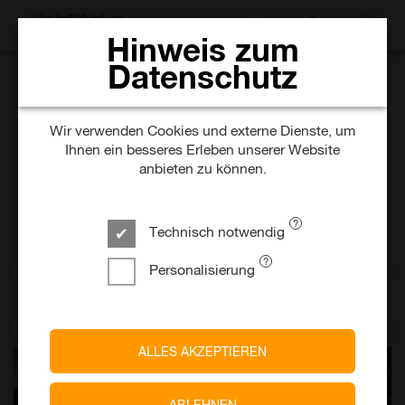
JOBS SUCHEN
Hinweis zum
Datenschutz
BMW AG
Dualer Student Informatik
Wir verwenden Cookies und externe Dienste, um
Ihnen ein besseres Erleben unserer Website
(w/m/x)
anbieten zu können.
vor 8 Tagen
Befristet
Technisch notwendig
München
Personalisierung
Ein Unternehmen von
BMW Group
ALLES AKZEPTIEREN
ABLEHNEN