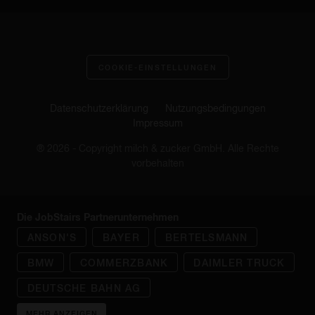
COOKIE-EINSTELLUNGEN
Datenschutzerklärung
Nutzungsbedingungen
Impressum
® 2026 - Copyright milch & zucker GmbH. Alle Rechte
vorbehalten
Die JobStairs Partnerunternehmen
ANSON'S
BAYER
BERTELSMANN
BMW
COMMERZBANK
DAIMLER TRUCK
DEUTSCHE BAHN AG
MEHR ANZEIGEN