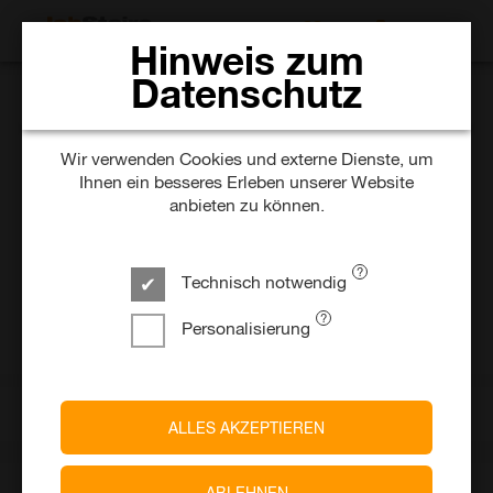
JOBS SUCHEN
Hinweis zum
Datenschutz
DB InfraGO AG
Elektriker:in /
Wir verwenden Cookies und externe Dienste, um
Mechatroniker:in als
Ihnen ein besseres Erleben unserer Website
anbieten zu können.
Facharbeiter:in
Oberleitung
Technisch notwendig
vor 4 Tagen
Unbefristet
Personalisierung
Siegen
Ein Unternehmen von
Deutsche Bahn AG
ALLES AKZEPTIEREN
ABLEHNEN