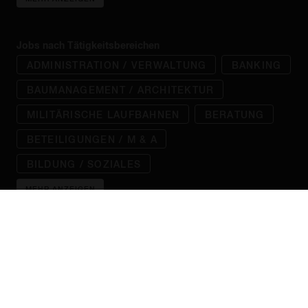
Jobs nach Tätigkeitsbereichen
ADMINISTRATION / VERWALTUNG
BANKING
BAUMANAGEMENT / ARCHITEKTUR
MILITÄRISCHE LAUFBAHNEN
BERATUNG
BETEILIGUNGEN / M & A
BILDUNG / SOZIALES
MEHR ANZEIGEN
Jobs nach Städten
AACHEN
AUGSBURG
BERLIN
BIELEFELD
BOCHUM
BONN
BRAUNSCHWEIG