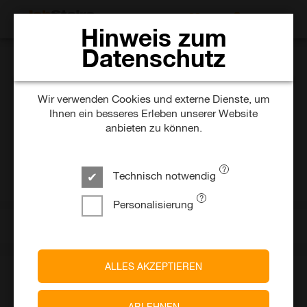
JOBS SUCHEN
Hinweis zum
Datenschutz
DB Bahnbau Gruppe GmbH
(Junior) Bauleiter:in
Wir verwenden Cookies und externe Dienste, um
Ihnen ein besseres Erleben unserer Website
Elektrifizierung Bahn
anbieten zu können.
vor 15 Tagen
Unbefristet
Technisch notwendig
Hanau
Personalisierung
Ein Unternehmen von
Deutsche Bahn AG
ALLES AKZEPTIEREN
ABLEHNEN