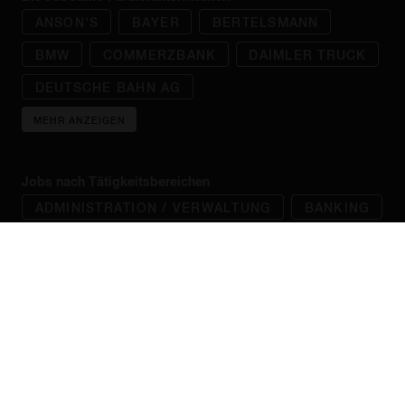
ANSON'S
BAYER
BERTELSMANN
BMW
COMMERZBANK
DAIMLER TRUCK
DEUTSCHE BAHN AG
MEHR ANZEIGEN
Jobs nach Tätigkeitsbereichen
ADMINISTRATION / VERWALTUNG
BANKING
BAUMANAGEMENT / ARCHITEKTUR
MILITÄRISCHE LAUFBAHNEN
BERATUNG
BETEILIGUNGEN / M & A
BILDUNG / SOZIALES
MEHR ANZEIGEN