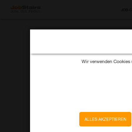
JOB-
MAN Truck & Bus
Land- und
Wir verwenden Cookies u
Baumaschinenm
am Standort Ka
vor 13 Tagen
Kassel
ALLES AKZEPTIEREN