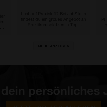
Lust auf Praxisluft? Bei JobStairs
der
findest du ein großes Angebot an
Ph
irs
Praktikumsplätzen in Top-
m
Unternehmen aus den
men
unterschiedlichsten Branchen.
MEHR ANZEIGEN
e dein persönliches