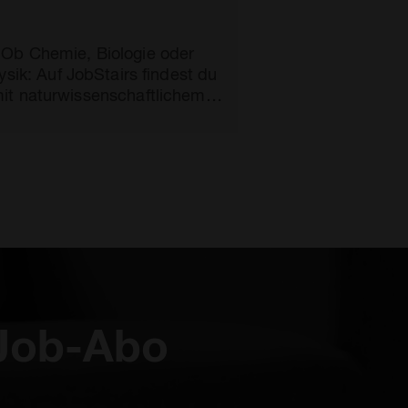
Ob Chemie, Biologie oder
ysik: Auf JobStairs findest du
it naturwissenschaftlichem
Background top-aktuelle
Stellenangebote für dich.
 Job-Abo