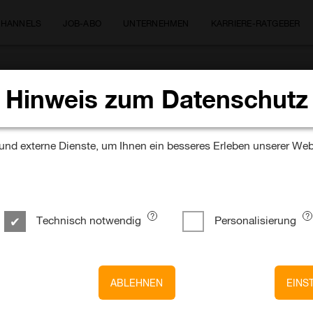
CHANNELS
JOB-ABO
UNTERNEHMEN
KARRIERE-RATGEBER
Hinweis zum Datenschutz
nd externe Dienste, um Ihnen ein besseres Erleben unserer Web
echatroniker (m/w/d)
ssel
Technisch notwendig
Personalisierung
ABLEHNEN
EINS