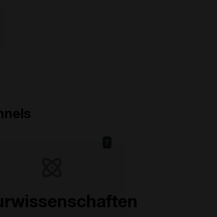
nnels
7
urwissenschaften