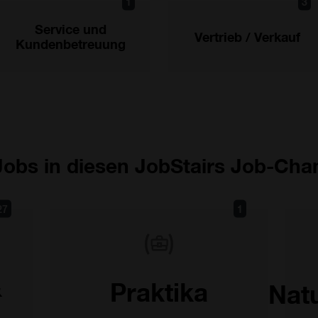
1
3
Service und
Vertrieb / Verkauf
Kundenbetreuung
 Jobs in diesen JobStairs Job-Cha
27
1
&
Praktika
Nat