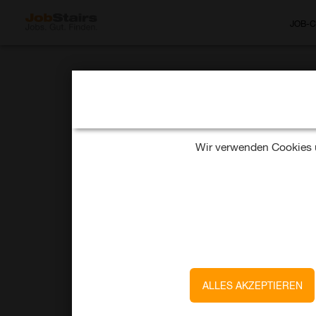
JOB-
BMW AG
Praktikant Port
Wir verwenden Cookies u
Innovationspro
Produktionssy
heute
Befristet
München
ALLES AKZEPTIEREN