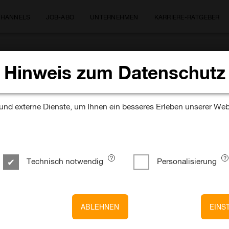
CHANNELS
JOB-ABO
UNTERNEHMEN
KARRIERE-RATGEBER
Hinweis zum Datenschutz
foliosteuerung und agile
nd externe Dienste, um Ihnen ein besseres Erleben unserer Web
zesse im
stem (w/m/x)
Technisch notwendig
Personalisierung
ABLEHNEN
EINS