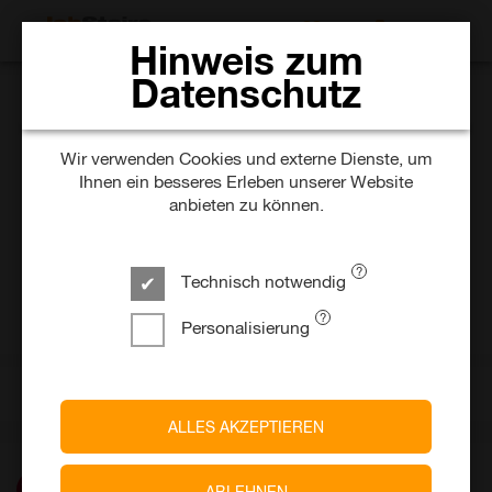
JOBS SUCHEN
Hinweis zum
Datenschutz
Johanniter-Unfall-Hilfe - Landesverband
Hessen/ Rheinland-Pfalz/ Saar
Sachbearbeiter (m/w/d)
Wir verwenden Cookies und externe Dienste, um
Ihnen ein besseres Erleben unserer Website
Helferbetreuung und
anbieten zu können.
Einsatzplanung
Technisch notwendig
vor 13 Tagen
Befristet
Personalisierung
Frankfurt am Main
Ein Unternehmen von
Johanniter-Unfall-Hilfe
ALLES AKZEPTIEREN
ABLEHNEN