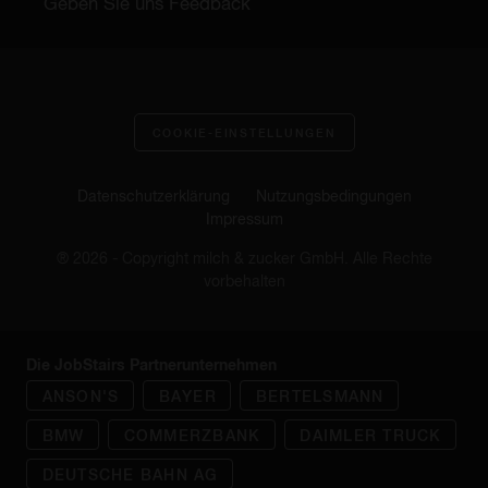
Geben Sie uns Feedback
COOKIE-EINSTELLUNGEN
Datenschutzerklärung
Nutzungsbedingungen
Impressum
® 2026 - Copyright milch & zucker GmbH. Alle Rechte
vorbehalten
Die JobStairs Partnerunternehmen
ANSON'S
BAYER
BERTELSMANN
BMW
COMMERZBANK
DAIMLER TRUCK
DEUTSCHE BAHN AG