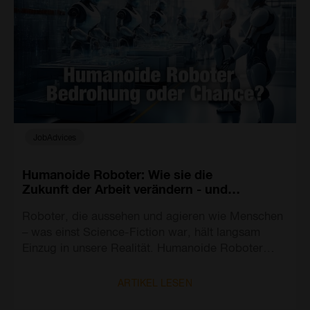
JobAdvices
Humanoide Roboter: Wie sie die
Zukunft der Arbeit verändern - und
welche Skills du schon heute
Roboter, die aussehen und agieren wie Menschen
brauchst
– was einst Science-Fiction war, hält langsam
Einzug in unsere Realität. Humanoide Roboter
könnten in der Arbeitswelt der Zukunft eine
wichtige Rolle spielen. Doch bedeutet das, dass
ARTIKEL LESEN
uns Maschinen komplett ersetzen?