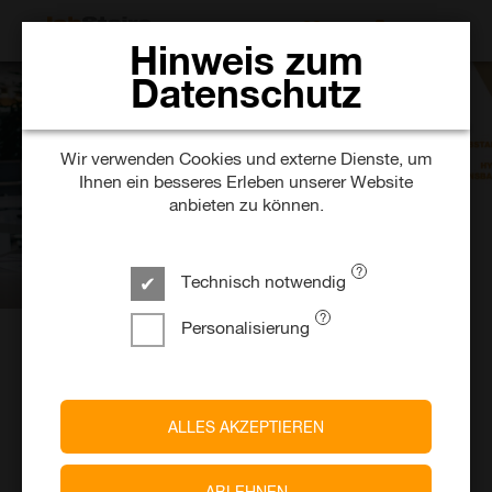
JOBS SUCHEN
Hinweis zum
Datenschutz
Wir verwenden Cookies und externe Dienste, um
Ihnen ein besseres Erleben unserer Website
anbieten zu können.
Technisch notwendig
Personalisierung
InSights
Karriere HypoVereinsbank.
ALLES AKZEPTIEREN
KI. Digitalisierung. New Work. Soziales Engagement.
Fokussierung auf Skills und Kompetenzen...
Der Arbeitsmarkt ist gerade echt in Bewegung. Ist
ABLEHNEN