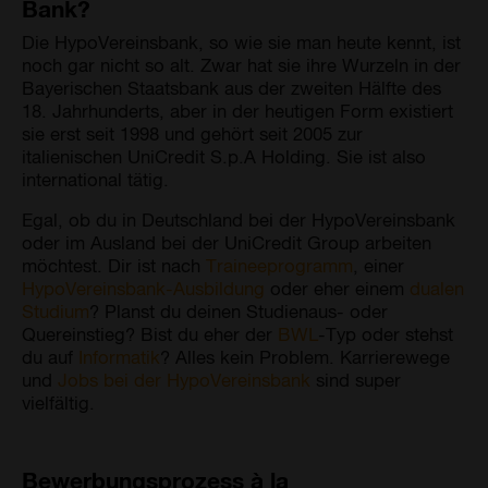
Bank?
Die HypoVereinsbank, so wie sie man heute kennt, ist
noch gar nicht so alt. Zwar hat sie ihre Wurzeln in der
Bayerischen Staatsbank aus der zweiten Hälfte des
18. Jahrhunderts, aber in der heutigen Form existiert
sie erst seit 1998 und gehört seit 2005 zur
italienischen UniCredit S.p.A Holding. Sie ist also
international tätig.
Egal, ob du in Deutschland bei der HypoVereinsbank
oder im Ausland bei der UniCredit Group arbeiten
möchtest. Dir ist nach
Traineeprogramm
, einer
HypoVereinsbank-Ausbildung
oder eher einem
dualen
Studium
? Planst du deinen Studienaus- oder
Quereinstieg? Bist du eher der
BWL
-Typ oder stehst
du auf
Informatik
? Alles kein Problem. Karrierewege
und
Jobs bei der HypoVereinsbank
sind super
vielfältig.
Bewerbungsprozess à la