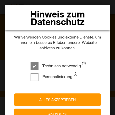
JOBS SUCHEN
Hinweis zum
Datenschutz
Wir verwenden Cookies und externe Dienste, um
Ihnen ein besseres Erleben unserer Website
anbieten zu können.
Technisch notwendig
575
Personalisierung
Stellenangebote
Jobs im Mittelstand
ALLES AKZEPTIEREN
Attraktive Jobs im Mittelstand – ein
Service von JobStairs und Jobware
ABLEHNEN